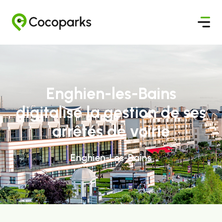
Enghien-les-Bains
digitalise la gestion de ses
arrêtés de voirie
Enghien-Les-Bains