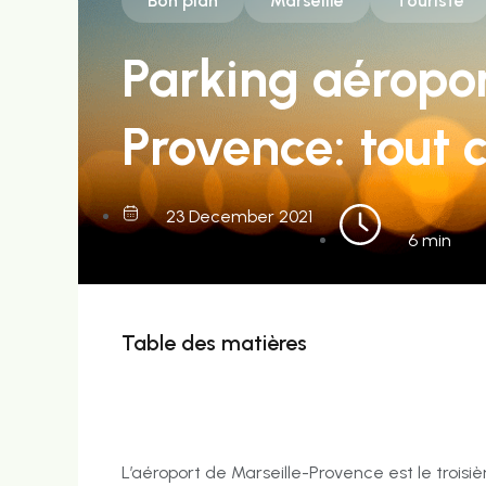
Bon plan
Marseille
Touriste
Parking aéropor
Provence: tout c
23 December 2021
6 min
Table des matières
L’aéroport de Marseille-Provence est le troisiè