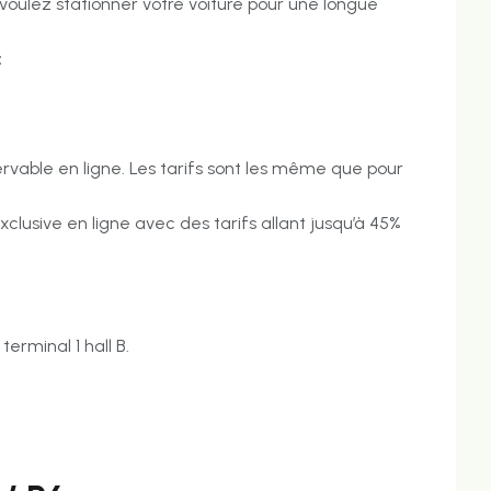
s voulez stationner votre voiture pour une longue
:
ervable en ligne. Les tarifs sont les même que pour
clusive en ligne avec des tarifs allant jusqu’à 45%
erminal 1 hall B.