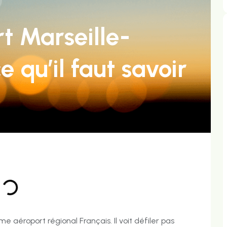
t Marseille-
e qu’il faut savoir
me aéroport régional Français. Il voit défiler pas