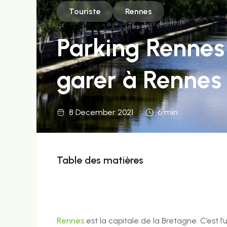
Touriste
Rennes
Parking Rennes 
garer à Rennes
8 December 2021
6 min
Table des matières
Rennes
est la capitale de la Bretagne. C’est 